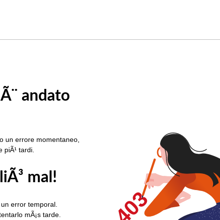
 Ã¨ andato
rato un errore momentaneo,
e piÃ¹ tardi.
liÃ³ mal!
403
 un error temporal.
ntentarlo mÃ¡s tarde.